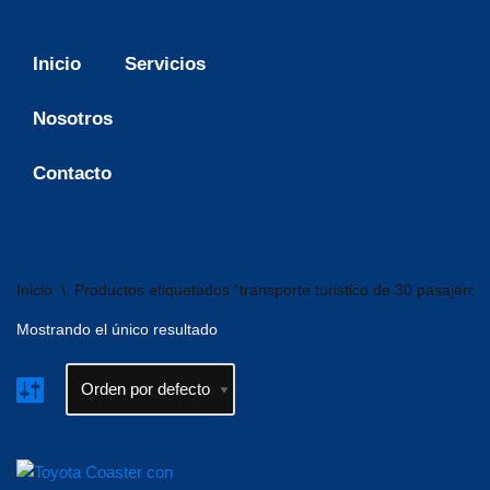
Saltar
Inicio
Servicios
al
contenido
Nosotros
Contacto
Inicio
\
Productos etiquetados “transporte turistico de 30 pasajeros”
Mostrando el único resultado